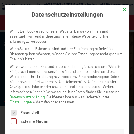
Sie erreichen uns unter:
+49 (7543) / 302 8 426
oder
kontakt@zimmermann-
strategie.de
Mit die
Datenschutzeinstellungen
MENÜ
Wir nutzen Cookies auf unserer Website. Einige von ihnen sind
essenziell, während andere uns helfen, diese Website und Ihre
Erfahrung zu verbessern.
Wenn Sie unter 16 Jahre alt sind und Ihre Zustimmung zu freiwilligen
Diensten geben möchten, müssen Sie Ihre Erziehungsberechtigten um
Erlaubnis bitten.
Wir verwenden Cookies und andere Technologien auf unserer Website.
Einige von ihnen sind essenziell, während andere uns helfen, diese
Website und Ihre Erfahrung zu verbessern.
Personenbezogene Daten
können verarbeitet werden (z. B. IP-Adressen), z. B. für personalisierte
Büroorganisation, die Zeit spart und
Warum Krisenzeiten 
Anzeigen und Inhalte oder Anzeigen- und Inhaltsmessung.
Weitere
Unternehmen entlastet – mit Tanja Klingen
echten Erfolg sind
Informationen über die Verwendung Ihrer Daten finden Sie in unserer
Podcast Nr. 105
Datenschutzerklärung
.
Sie können Ihre Auswahl jederzeit unter
Einstellungen
widerrufen oder anpassen.
Es folgt eine Liste der Service-Gruppen, für die eine Einwilligun
Essenziell
Externe Medien