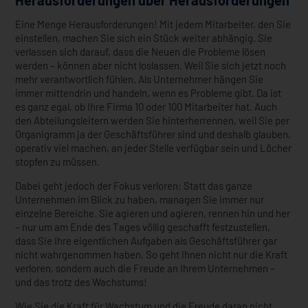
Herausforderungen über Herausforderungen
Eine Menge Herausforderungen! Mit jedem Mitarbeiter, den Sie
einstellen, machen Sie sich ein Stück weiter abhängig. Sie
verlassen sich darauf, dass die Neuen die Probleme lösen
werden – können aber nicht loslassen. Weil Sie sich jetzt noch
mehr verantwortlich fühlen. Als Unternehmer hängen Sie
immer mittendrin und handeln, wenn es Probleme gibt. Da ist
es ganz egal, ob Ihre Firma 10 oder 100 Mitarbeiter hat. Auch
den Abteilungsleitern werden Sie hinterherrennen, weil Sie per
Organigramm ja der Geschäftsführer sind und deshalb glauben,
operativ viel machen, an jeder Stelle verfügbar sein und Löcher
stopfen zu müssen.
Dabei geht jedoch der Fokus verloren: Statt das ganze
Unternehmen im Blick zu haben, managen Sie immer nur
einzelne Bereiche. Sie agieren und agieren, rennen hin und her
– nur um am Ende des Tages völlig geschafft festzustellen,
dass Sie Ihre eigentlichen Aufgaben als Geschäftsführer gar
nicht wahrgenommen haben. So geht Ihnen nicht nur die Kraft
verloren, sondern auch die Freude an Ihrem Unternehmen –
und das trotz des Wachstums!
Wie Sie die Kraft für Wachstum und die Freude daran nicht