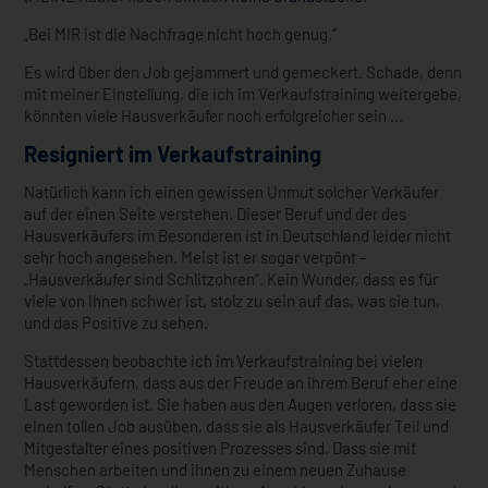
„Bei MIR ist die Nachfrage nicht hoch genug.“
Es wird über den Job gejammert und gemeckert. Schade, denn
mit meiner Einstellung, die ich im Verkaufstraining weitergebe,
könnten viele Hausverkäufer noch erfolgreicher sein …
Resigniert im Verkaufstraining
Natürlich kann ich einen gewissen Unmut solcher Verkäufer
auf der einen Seite verstehen. Dieser Beruf und der des
Hausverkäufers im Besonderen ist in Deutschland leider nicht
sehr hoch angesehen. Meist ist er sogar verpönt –
„Hausverkäufer sind Schlitzohren“. Kein Wunder, dass es für
viele von Ihnen schwer ist, stolz zu sein auf das, was sie tun,
und das Positive zu sehen.
Stattdessen beobachte ich im Verkaufstraining bei vielen
Hausverkäufern, dass aus der Freude an ihrem Beruf eher eine
Last geworden ist. Sie haben aus den Augen verloren, dass sie
einen tollen Job ausüben, dass sie als Hausverkäufer Teil und
Mitgestalter eines positiven Prozesses sind. Dass sie mit
Menschen arbeiten und ihnen zu einem neuen Zuhause