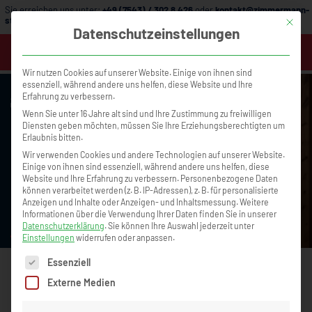
Sie erreichen uns unter:
+49 (7543) / 302 8 426
oder
kontakt@zimmermann-
strategie.de
Mit die
Datenschutzeinstellungen
MENÜ
Wir nutzen Cookies auf unserer Website. Einige von ihnen sind
essenziell, während andere uns helfen, diese Website und Ihre
Erfahrung zu verbessern.
Wenn Sie unter 16 Jahre alt sind und Ihre Zustimmung zu freiwilligen
Diensten geben möchten, müssen Sie Ihre Erziehungsberechtigten um
Erlaubnis bitten.
Wir verwenden Cookies und andere Technologien auf unserer Website.
Einige von ihnen sind essenziell, während andere uns helfen, diese
Website und Ihre Erfahrung zu verbessern.
Personenbezogene Daten
können verarbeitet werden (z. B. IP-Adressen), z. B. für personalisierte
Büroorganisation, die Zeit spart und
Warum Krisenzeiten 
Anzeigen und Inhalte oder Anzeigen- und Inhaltsmessung.
Weitere
Unternehmen entlastet – mit Tanja Klingen
echten Erfolg sind
Informationen über die Verwendung Ihrer Daten finden Sie in unserer
Podcast Nr. 105
Datenschutzerklärung
.
Sie können Ihre Auswahl jederzeit unter
Einstellungen
widerrufen oder anpassen.
Es folgt eine Liste der Service-Gruppen, für die eine Einwilligun
Essenziell
Externe Medien