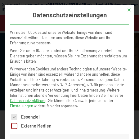
Sie erreichen uns unter:
+49 (7543) / 302 8 426
oder
kontakt@zimmermann-
strategie.de
Mit die
Datenschutzeinstellungen
MENÜ
Wir nutzen Cookies auf unserer Website. Einige von ihnen sind
essenziell, während andere uns helfen, diese Website und Ihre
Erfahrung zu verbessern.
Wenn Sie unter 16 Jahre alt sind und Ihre Zustimmung zu freiwilligen
Diensten geben möchten, müssen Sie Ihre Erziehungsberechtigten um
Erlaubnis bitten.
Wir verwenden Cookies und andere Technologien auf unserer Website.
Einige von ihnen sind essenziell, während andere uns helfen, diese
Website und Ihre Erfahrung zu verbessern.
Personenbezogene Daten
können verarbeitet werden (z. B. IP-Adressen), z. B. für personalisierte
Büroorganisation, die Zeit spart und
Warum Krisenzeiten 
Anzeigen und Inhalte oder Anzeigen- und Inhaltsmessung.
Weitere
Unternehmen entlastet – mit Tanja Klingen
echten Erfolg sind
Informationen über die Verwendung Ihrer Daten finden Sie in unserer
Podcast Nr. 105
Datenschutzerklärung
.
Sie können Ihre Auswahl jederzeit unter
Einstellungen
widerrufen oder anpassen.
Es folgt eine Liste der Service-Gruppen, für die eine Einwilligun
Essenziell
Externe Medien