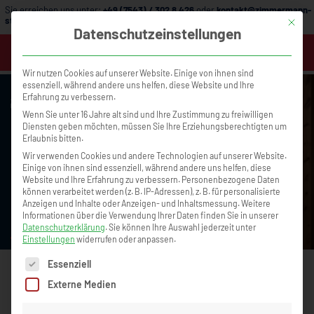
Sie erreichen uns unter:
+49 (7543) / 302 8 426
oder
kontakt@zimmermann-
strategie.de
Mit die
Datenschutzeinstellungen
MENÜ
Wir nutzen Cookies auf unserer Website. Einige von ihnen sind
essenziell, während andere uns helfen, diese Website und Ihre
Erfahrung zu verbessern.
Wenn Sie unter 16 Jahre alt sind und Ihre Zustimmung zu freiwilligen
Diensten geben möchten, müssen Sie Ihre Erziehungsberechtigten um
Erlaubnis bitten.
Wir verwenden Cookies und andere Technologien auf unserer Website.
Einige von ihnen sind essenziell, während andere uns helfen, diese
Website und Ihre Erfahrung zu verbessern.
Personenbezogene Daten
können verarbeitet werden (z. B. IP-Adressen), z. B. für personalisierte
Büroorganisation, die Zeit spart und
Warum Krisenzeiten 
Anzeigen und Inhalte oder Anzeigen- und Inhaltsmessung.
Weitere
Unternehmen entlastet – mit Tanja Klingen
echten Erfolg sind
Informationen über die Verwendung Ihrer Daten finden Sie in unserer
Podcast Nr. 105
Datenschutzerklärung
.
Sie können Ihre Auswahl jederzeit unter
Einstellungen
widerrufen oder anpassen.
Es folgt eine Liste der Service-Gruppen, für die eine Einwilligun
Essenziell
Externe Medien