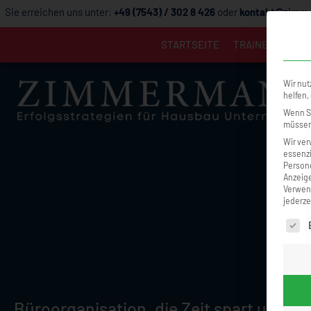
Sie erreichen uns unter:
+49 (7543) / 302 8 426
oder
kontakt@zimme
STARTSEITE
TRAINER
TRAI
Wir nut
helfen,
Wenn Si
müssen 
Wir ver
essenzi
Persone
Anzeige
Verwend
jederze
Es fol
Büroorganisation, die Zeit spart und 