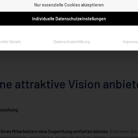
. 105
sind
Nur essenzielle Cookies akzeptieren
Individuelle Datenschutzeinstellungen
che. Sie schafft Klarheit,
Ich habe im Laufe der Jahre viele Kris
izient wachsen können. In
Marktveränderungen, Unsicherheit bei Kun
bestätigt: Das Leben verläuft in Zyklen. Es is
ookie-Details
Datenschutzerklärung
Impress
ne attraktive Vision anbie
Anziehung
.
i
Ihren Mitarbeitern eine Sogwirkung entfalten können.
Erst wenn Sie 
ieren können, eine Fläche, an der sie mit ihren Werten andocken könne