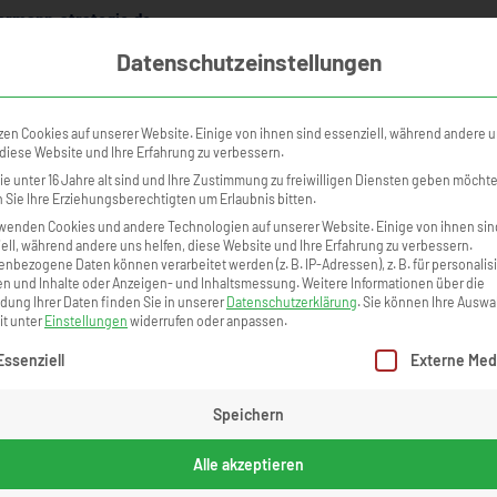
rmann-strategie.de
Datenschutzeinstellungen
NINGS
KURSKALENDER
ONLINE ACADEMY
TEILNEHMERSTI
zen Cookies auf unserer Website. Einige von ihnen sind essenziell, während andere 
 diese Website und Ihre Erfahrung zu verbessern.
e unter 16 Jahre alt sind und Ihre Zustimmung zu freiwilligen Diensten geben möcht
Sie Ihre Erziehungsberechtigten um Erlaubnis bitten.
wenden Cookies und andere Technologien auf unserer Website. Einige von ihnen sin
ell, während andere uns helfen, diese Website und Ihre Erfahrung zu verbessern.
nbezogene Daten können verarbeitet werden (z. B. IP-Adressen), z. B. für personalis
n und Inhalte oder Anzeigen- und Inhaltsmessung.
Weitere Informationen über die
ung Ihrer Daten finden Sie in unserer
Datenschutzerklärung
.
Sie können Ihre Auswa
it unter
Einstellungen
widerrufen oder anpassen.
gt eine Liste der Service-Gruppen, für die eine Einwilligung erteilt we
Essenziell
Externe Med
Speichern
Alle akzeptieren
Unternehmen
Warum Krisenzeiten der S