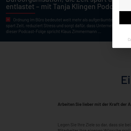
entlastet – mit Tanja Klingen Podcast Nr
Ordnung im Büro bedeutet weit mehr als aufgeräumte Schreibtis
spart Zeit, reduziert Stress und sorgt dafür, dass Unternehmen eff
dieser Podcast-Folge spricht Klaus Zimmermann ...
C
Ei
Arbeiten Sie lieber mit der Kraft der 
Legen Sie Ihre Ziele so dar, dass sie be
Mitarbeiter ihre eigenen Wünsche projiz