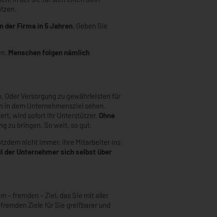
ützen.
n der Firma in 5 Jahren
. Geben Sie
en.
Menschen folgen nämlich
. Oder Versorgung zu gewährleisten für
inn in dem Unternehmensziel sehen.
ert, wird sofort Ihr Unterstützer.
Ohne
g zu bringen. So weit, so gut.
otzdem nicht immer, ihre Mitarbeiter ins
l der Unternehmer sich selbst über
– fremden – Ziel, das Sie mit aller
fremden Ziele für Sie greifbarer und