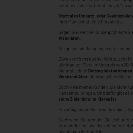
erkennen, sind sie bereit, um „Ja“ zu s
Statt also Umsatz- oder Gewinnziele vo
Ihrer Mannschaft eine Perspektive.
Sagen Sie, welche Kundenprobleme Sie k
Visionären.
Sie gehen mit demjenigen mit, der ihne
Etwa den Krebs aus der Welt zu schaff
alle kranken Tiere im Umkreis von 20 K
Wenn sie einen
Beitrag leisten können
Wenn und Aber.
Denn so geben Sie Ihren
Doch viele meiner Kunden, die nicht nur
Handeln zu bringen. Und dafür gibt es
seine Ziele nicht im Klaren ist
.
Er verfolgt eigentlich fremde Ziele, ist
Doch wenn Sie fremden Zielen hinterher
Kraft verfolgen, und dem eigenen Ziel, 
bestimmen Ihr Handeln.