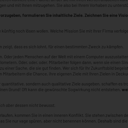
agen und mit Ihnen mitzugehen. Sie also bei Ihrem Vorhaben zu unterst
rzugeben, formulieren Sie inhaltliche Ziele. Zeichnen Sie eine Visio
ünftig noch lösen wollen. Welche Mission Sie mit Ihrer Firma verfolg
n zeigt, dass es sich lohnt, für einen bestimmten Zweck zu kämpfen.
en. Oder jeden Menschen auf der Welt mit einem Computer auszustatten
ilometern. Oder, oder, oder. Mitarbeiter folgen dann, wenn sie einen S
zu einer Sache, die sie gut finden. Wer sich für Ihr Zukunftsbild begeist
 Mitarbeitern die Chance, ihre eigenen Ziele mit Ihren Zielen in Deckun
 quantitative, sondern auch qualitative Ziele ausgeben, schaffen es tr
 einen Grund! Oft kann die gewünschte Sogwirkung nicht entstehen,
wei
 sich aber dessen nicht bewusst.
laufen, kommen Sie in einen inneren Konflikt. Sie stehen zwischen dem 
das Sie nur vage spüren, aber nicht benennen können. Deshalb sind die 