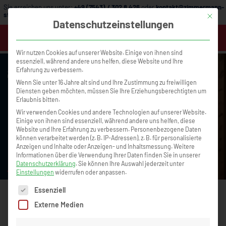
Sie erreichen uns unter:
+49 (7543) / 302 8 426
oder
kontakt@zimmermann-
strategie.de
Mit die
Datenschutzeinstellungen
MENÜ
Wir nutzen Cookies auf unserer Website. Einige von ihnen sind
essenziell, während andere uns helfen, diese Website und Ihre
Erfahrung zu verbessern.
Wenn Sie unter 16 Jahre alt sind und Ihre Zustimmung zu freiwilligen
Diensten geben möchten, müssen Sie Ihre Erziehungsberechtigten um
Erlaubnis bitten.
Wir verwenden Cookies und andere Technologien auf unserer Website.
Einige von ihnen sind essenziell, während andere uns helfen, diese
Website und Ihre Erfahrung zu verbessern.
Personenbezogene Daten
können verarbeitet werden (z. B. IP-Adressen), z. B. für personalisierte
Büroorganisation, die Zeit spart und
Warum Krisenzeiten 
Anzeigen und Inhalte oder Anzeigen- und Inhaltsmessung.
Weitere
Unternehmen entlastet – mit Tanja Klingen
echten Erfolg sind
Informationen über die Verwendung Ihrer Daten finden Sie in unserer
Podcast Nr. 105
Datenschutzerklärung
.
Sie können Ihre Auswahl jederzeit unter
Einstellungen
widerrufen oder anpassen.
Es folgt eine Liste der Service-Gruppen, für die eine Einwilligun
Essenziell
Externe Medien