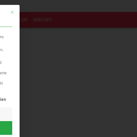
Mit diesem Button wird der Dialog geschlossen. Seine Funktionalität ist identi
MMEN
BLOG
KONTAKT
uns
en,
d
ierte
hl
rden kann. Die erste Service-Gruppe ist essenziell und kann nicht abge
ien