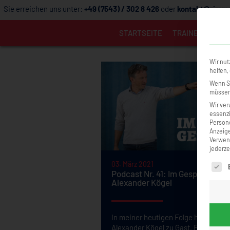
Sie erreichen uns unter:
+49 (7543) / 302 8 426
oder
kontakt@zimme
STARTSEITE
TRAINER
TRAI
Wir nut
helfen,
Wenn Si
müssen 
Wir ver
essenzi
Persone
Anzeige
Verwend
jederze
03. März 2021
Es fol
Podcast Nr. 41: Im Gespräch mit
Alexander Kögel
In meiner heutigen Folge habe ich
Alexander Kögel zu Gast. Er ist