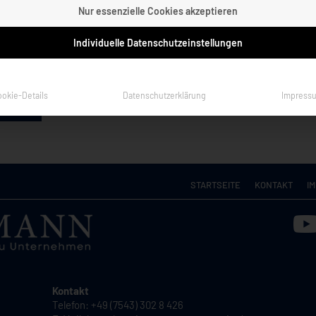
ler.
Nur essenzielle Cookies akzeptieren
nings
Individuelle Datenschutzeinstellungen
g
ookie-Details
Datenschutzerklärung
Impress
STARTSEITE
KONTAKT
I
Kontakt
Telefon: +49 (7543) 302 8 426