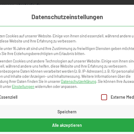
rmann-strategie.de
Datenschutzeinstellungen
NINGS
KURSKALENDER
ONLINE ACADEMY
TEILNEHMERSTI
zen Cookies auf unserer Website. Einige von ihnen sind essenziell, während andere 
 diese Website und Ihre Erfahrung zu verbessern.
e unter 16 Jahre alt sind und Ihre Zustimmung zu freiwilligen Diensten geben möcht
Sie Ihre Erziehungsberechtigten um Erlaubnis bitten.
wenden Cookies und andere Technologien auf unserer Website. Einige von ihnen sin
ell, während andere uns helfen, diese Website und Ihre Erfahrung zu verbessern.
nbezogene Daten können verarbeitet werden (z. B. IP-Adressen), z. B. für personalis
n und Inhalte oder Anzeigen- und Inhaltsmessung.
Weitere Informationen über die
ung Ihrer Daten finden Sie in unserer
Datenschutzerklärung
.
Sie können Ihre Auswa
it unter
Einstellungen
widerrufen oder anpassen.
gt eine Liste der Service-Gruppen, für die eine Einwilligung erteilt we
Essenziell
Externe Med
Speichern
Alle akzeptieren