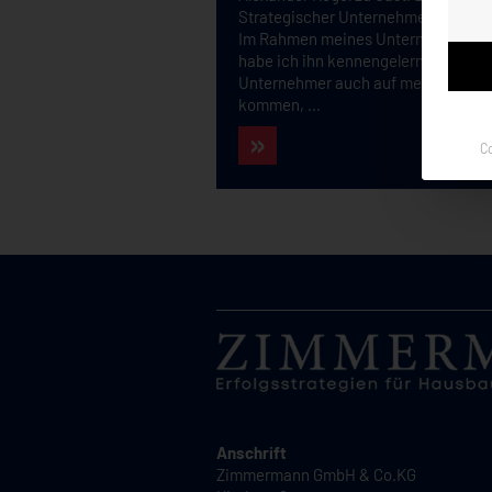
Strategischer Unternehmensentwick
Im Rahmen meines Unternehmertrai
habe ich ihn kennengelernt, da viele
Unternehmer auch auf mein Trainin
kommen, ...
C
Anschrift
Zimmermann GmbH & Co.KG