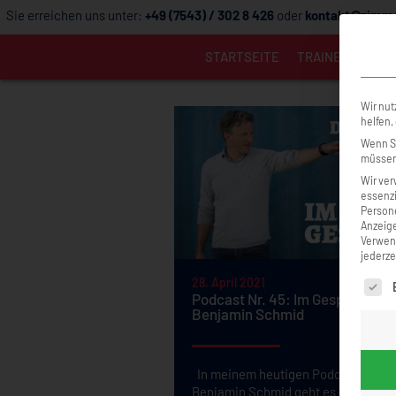
Sie erreichen uns unter:
+49 (7543) / 302 8 426
oder
kontakt@zimme
STARTSEITE
TRAINER
TRAI
Wir nut
helfen,
Wenn Si
müssen 
Wir ver
essenzi
Persone
Anzeige
Verwend
jederze
28. April 2021
Es fol
Podcast Nr. 45: Im Gespräch mit
Benjamin Schmid
In meinem heutigen Podcast mit Dr
Benjamin Schmid geht es um das 