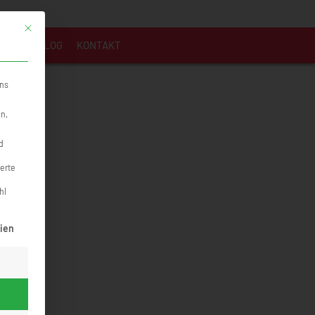
Mit diesem Button wird der Dialog geschlossen. Seine Funktionalität ist identi
MMEN
BLOG
KONTAKT
uns
en,
d
ierte
hl
rden kann. Die erste Service-Gruppe ist essenziell und kann nicht abge
ien