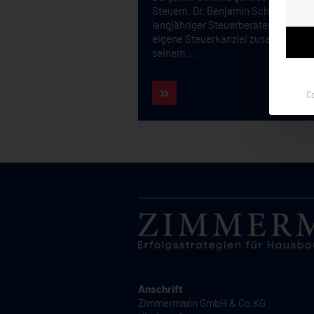
Steuern. Dr. Benjamin Schmid ist m
langjähriger Steuerberater, er hat s
eigene Steuerkanzlei zusammen mi
seinem ...
C
Anschrift
Zimmermann GmbH & Co.KG