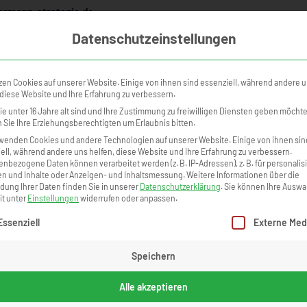
rmann-strategie.de
Datenschutzeinstellungen
NINGS
KURSKALENDER
ONLINE ACADEMY
TEILNEHMERSTI
zen Cookies auf unserer Website. Einige von ihnen sind essenziell, während andere 
 diese Website und Ihre Erfahrung zu verbessern.
e unter 16 Jahre alt sind und Ihre Zustimmung zu freiwilligen Diensten geben möcht
Sie Ihre Erziehungsberechtigten um Erlaubnis bitten.
wenden Cookies und andere Technologien auf unserer Website. Einige von ihnen sin
ell, während andere uns helfen, diese Website und Ihre Erfahrung zu verbessern.
nbezogene Daten können verarbeitet werden (z. B. IP-Adressen), z. B. für personalis
n und Inhalte oder Anzeigen- und Inhaltsmessung.
Weitere Informationen über die
ung Ihrer Daten finden Sie in unserer
Datenschutzerklärung
.
Sie können Ihre Auswa
it unter
Einstellungen
widerrufen oder anpassen.
gt eine Liste der Service-Gruppen, für die eine Einwilligung erteilt we
Essenziell
Externe Med
 Dr.
Speichern
Alle akzeptieren
.
Thema