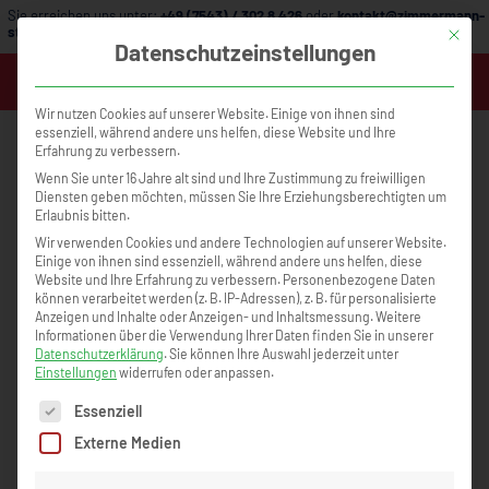
Sie erreichen uns unter:
+49 (7543) / 302 8 426
oder
kontakt@zimmermann-
strategie.de
Mit die
Datenschutzeinstellungen
MENÜ
Wir nutzen Cookies auf unserer Website. Einige von ihnen sind
essenziell, während andere uns helfen, diese Website und Ihre
Erfahrung zu verbessern.
Wenn Sie unter 16 Jahre alt sind und Ihre Zustimmung zu freiwilligen
Diensten geben möchten, müssen Sie Ihre Erziehungsberechtigten um
Erlaubnis bitten.
Wir verwenden Cookies und andere Technologien auf unserer Website.
Einige von ihnen sind essenziell, während andere uns helfen, diese
Website und Ihre Erfahrung zu verbessern.
Personenbezogene Daten
können verarbeitet werden (z. B. IP-Adressen), z. B. für personalisierte
Anzeigen und Inhalte oder Anzeigen- und Inhaltsmessung.
Weitere
Informationen über die Verwendung Ihrer Daten finden Sie in unserer
Datenschutzerklärung
.
Sie können Ihre Auswahl jederzeit unter
Einstellungen
widerrufen oder anpassen.
Es folgt eine Liste der Service-Gruppen, für die eine Einwilligun
Essenziell
Externe Medien