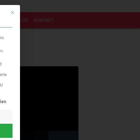
Mit diesem Button wird der Dialog geschlossen. Seine Funktionalität ist identi
MMEN
BLOG
KONTAKT
uns
en,
d
ierte
hl
rden kann. Die erste Service-Gruppe ist essenziell und kann nicht abge
ien