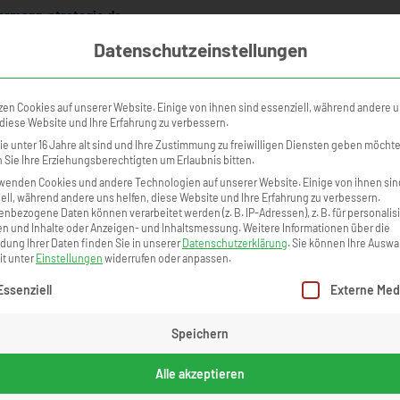
rmann-strategie.de
Datenschutzeinstellungen
NINGS
KURSKALENDER
ONLINE ACADEMY
TEILNEHMERSTI
zen Cookies auf unserer Website. Einige von ihnen sind essenziell, während andere 
Ulrike Dreyer - Karl Heger Holzbau GmbH
 diese Website und Ihre Erfahrung zu verbessern.
"Man muss Kooperationen schaffen"
e unter 16 Jahre alt sind und Ihre Zustimmung zu freiwilligen Diensten geben möcht
Sie Ihre Erziehungsberechtigten um Erlaubnis bitten.
wenden Cookies und andere Technologien auf unserer Website. Einige von ihnen sin
ell, während andere uns helfen, diese Website und Ihre Erfahrung zu verbessern.
nbezogene Daten können verarbeitet werden (z. B. IP-Adressen), z. B. für personalis
n und Inhalte oder Anzeigen- und Inhaltsmessung.
Weitere Informationen über die
ung Ihrer Daten finden Sie in unserer
Datenschutzerklärung
.
Sie können Ihre Auswa
it unter
Einstellungen
widerrufen oder anpassen.
gt eine Liste der Service-Gruppen, für die eine Einwilligung erteilt we
Essenziell
Externe Med
Speichern
Alle akzeptieren