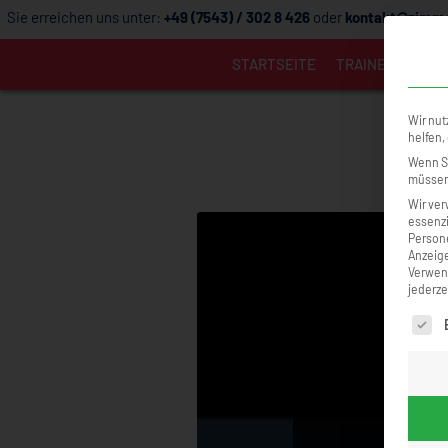
Sie erreichen uns unter:
+49 (7543) / 302 8 426
oder
kontakt@zimme
STARTSEITE
TRAINER
TRAI
Wir nut
helfen,
Wenn Si
müssen 
Wir ver
essenzi
Persone
Anzeige
Verwend
jederze
Es fol