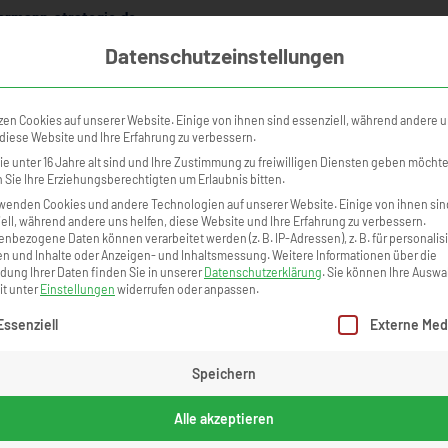
rmann-strategie.de
Datenschutzeinstellungen
NINGS
KURSKALENDER
ONLINE ACADEMY
TEILNEHMERSTI
zen Cookies auf unserer Website. Einige von ihnen sind essenziell, während andere 
Dieter Ohm - Fjorborg
 diese Website und Ihre Erfahrung zu verbessern.
positiv überrascht! Es hat mir wieder Stru
e unter 16 Jahre alt sind und Ihre Zustimmung zu freiwilligen Diensten geben möcht
Sie Ihre Erziehungsberechtigten um Erlaubnis bitten.
und die Sinne geschärft!"
wenden Cookies und andere Technologien auf unserer Website. Einige von ihnen sin
ell, während andere uns helfen, diese Website und Ihre Erfahrung zu verbessern.
nbezogene Daten können verarbeitet werden (z. B. IP-Adressen), z. B. für personalis
mir wieder Struktur verliehen und die Sinne geschärft!
n und Inhalte oder Anzeigen- und Inhaltsmessung.
Weitere Informationen über die
ung Ihrer Daten finden Sie in unserer
Datenschutzerklärung
.
Sie können Ihre Auswa
it unter
Einstellungen
widerrufen oder anpassen.
Zurück zur Übersicht »
gt eine Liste der Service-Gruppen, für die eine Einwilligung erteilt we
Essenziell
Externe Med
Speichern
Alle akzeptieren