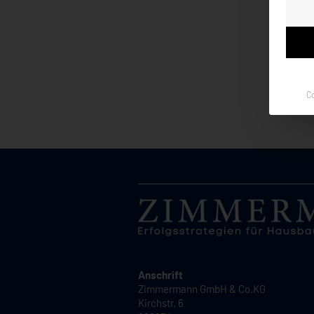
C
Anschrift
Zimmermann GmbH & Co.KG
Kirchstr. 6