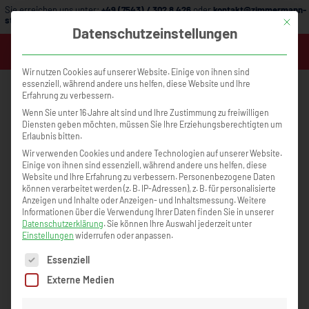
Sie erreichen uns unter:
+49 (7543) / 302 8 426
oder
kontakt@zimmermann-
strategie.de
Mit die
Datenschutzeinstellungen
MENÜ
Wir nutzen Cookies auf unserer Website. Einige von ihnen sind
essenziell, während andere uns helfen, diese Website und Ihre
Erfahrung zu verbessern.
Wenn Sie unter 16 Jahre alt sind und Ihre Zustimmung zu freiwilligen
Diensten geben möchten, müssen Sie Ihre Erziehungsberechtigten um
Erlaubnis bitten.
Wir verwenden Cookies und andere Technologien auf unserer Website.
Florian Graf - Holzbau Graf GmbH
Einige von ihnen sind essenziell, während andere uns helfen, diese
Website und Ihre Erfahrung zu verbessern.
Personenbezogene Daten
"ganz viel Zeit sparen"
können verarbeitet werden (z. B. IP-Adressen), z. B. für personalisierte
Anzeigen und Inhalte oder Anzeigen- und Inhaltsmessung.
Weitere
Informationen über die Verwendung Ihrer Daten finden Sie in unserer
Ich habe sehr viele Werkzeuge mitbekommen mit denen ich
Datenschutzerklärung
.
Sie können Ihre Auswahl jederzeit unter
meine Ziele erreichen werde. Und ganz viel Zeit sparen werde
Einstellungen
widerrufen oder anpassen.
in Zukunft.
Es folgt eine Liste der Service-Gruppen, für die eine Einwilligun
Essenziell
Externe Medien
Zurück zur Übersicht »