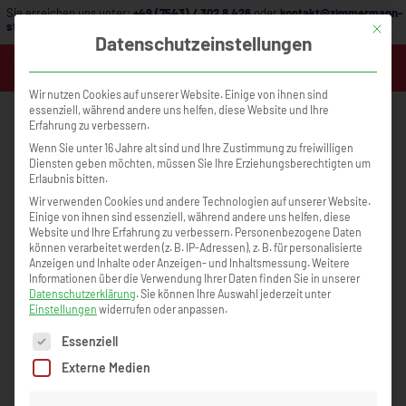
Sie erreichen uns unter:
+49 (7543) / 302 8 426
oder
kontakt@zimmermann-
strategie.de
Mit die
Datenschutzeinstellungen
MENÜ
Wir nutzen Cookies auf unserer Website. Einige von ihnen sind
essenziell, während andere uns helfen, diese Website und Ihre
Erfahrung zu verbessern.
Wenn Sie unter 16 Jahre alt sind und Ihre Zustimmung zu freiwilligen
Diensten geben möchten, müssen Sie Ihre Erziehungsberechtigten um
Erlaubnis bitten.
Hausbau-
Wir verwenden Cookies und andere Technologien auf unserer Website.
Einige von ihnen sind essenziell, während andere uns helfen, diese
Unternehmertraining
Website und Ihre Erfahrung zu verbessern.
Personenbezogene Daten
können verarbeitet werden (z. B. IP-Adressen), z. B. für personalisierte
Anzeigen und Inhalte oder Anzeigen- und Inhaltsmessung.
Weitere
Vom Selbständigen zum Unternehmer
Informationen über die Verwendung Ihrer Daten finden Sie in unserer
Datenschutzerklärung
.
Sie können Ihre Auswahl jederzeit unter
Einstellungen
widerrufen oder anpassen.
Es folgt eine Liste der Service-Gruppen, für die eine Einwilligun
Essenziell
Externe Medien
Dieses Training ist ein Muss für jeden
Unternehmer/in und
Führungskraft in der Hausbaubranche
bzw. im Bauhandwerk.
Diese 3 Tage dienen der puren Motivation und Inspiration.